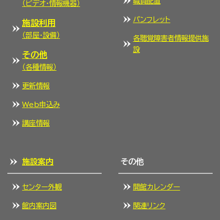
職員配置
（ビデオ・情報機器）
パンフレット
施設利用
（部屋・設備）
各聴覚障害者情報提供施
設
その他
（各種情報）
更新情報
Web申込み
講座情報
施設案内
その他
センター外観
開館カレンダー
館内案内図
関連リンク