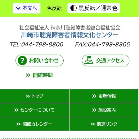
黒反転／通常色
本文へ
色反転：
社会福祉法人 神奈川聴覚障害者総合福祉協会
川崎市聴覚障害者情報文化センター
TEL:044-798-8800
FAX:044-798-8805
お問い合わせ
交通アクセス
開館時間
トップ
更新情報
センターについて
施設案内
開館カレンダー
関連リンク